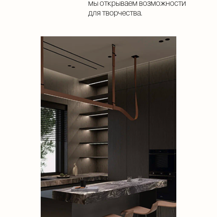
Нас выбирают владельцы
квартир и резиденций, торговых
центров и vip курортов.
Нас выбирает Росконгресс клаб.
лет
Мы лично тестируем прочность,
на рынке
устойчивость к влаге,
температурным перепадам
и механическим нагрузкам,
и гарантируем качество,
экологичность и долговечность.