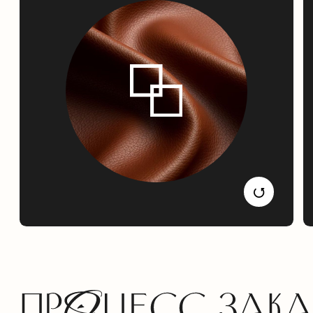
Номер телефона
Я даю согласие на обработку персональных данных
в соответствии с
политикой конфиденциальности
Отправить заявку
Скачать презентацию
и полный прайс-лист
Внутри каталога: все коллекции, расцветки,
фактуры и актуальные цены. Выберите идеальный
вариант для своего проекта за 5 минут.
Скачать каталог/Прайслист