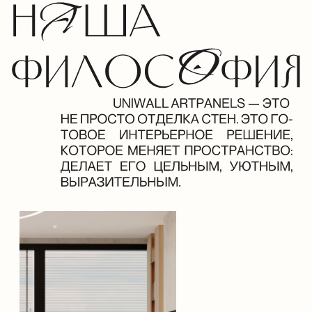
Edem
2025 год
В этом проекте были
реализованы наши панели