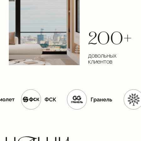
Victory
2025 год
Park
В этом проекте были
реализованы наши панели
Arfa
2025 год
В этом проекте были