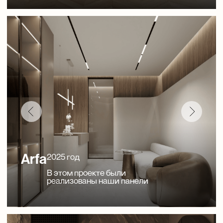
Износостойк
Универсальный материал
Панели идеальны в экс
Применим почти для любых
устойчивы к механи
поверхностей: от облицовки стен,
воздействиям, влаго
дверей и мебели
жаростойкие, не выцвета
и до фасадов зданий.
солнечных луча