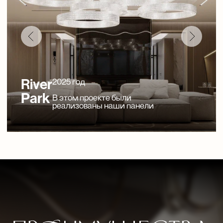
ОФОРМЛЕНИЕ ЗАКАЗА
После согласования всех нюансов
оформляется официальный заказ
с указанием цены и срока выполнения,
вносится предоплата.
ПРОИЗВОДСТВО
Ваши стеновые панели изготавливаются
на нашем производстве с соблюдением
всех требований и стандартов качества.
ДОСТАВКА
Готовый заказ доставляется
на указанный адрес в согласованные
сроки, с возможностью организации
подъема и разгрузки.